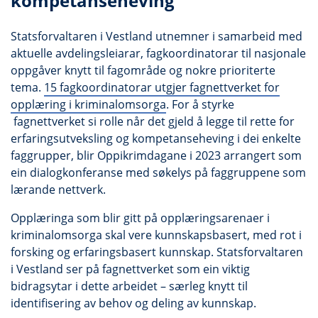
kompetanseheving
Statsforvaltaren i Vestland utnemner i samarbeid med
aktuelle avdelingsleiarar, fagkoordinatorar til nasjonale
oppgåver knytt til fagområde og nokre prioriterte
tema.
15 fagkoordinatorar utgjer fagnettverket for
opplæring i kriminalomsorga
. For å styrke
fagnettverket si rolle når det gjeld å legge til rette for
erfaringsutveksling og kompetanseheving i dei enkelte
faggrupper, blir Oppikrimdagane i 2023 arrangert som
ein dialogkonferanse med søkelys på faggruppene som
lærande nettverk.
Opplæringa som blir gitt på opplæringsarenaer i
kriminalomsorga skal vere kunnskapsbasert, med rot i
forsking og erfaringsbasert kunnskap. Statsforvaltaren
i Vestland ser på fagnettverket som ein viktig
bidragsytar i dette arbeidet – særleg knytt til
identifisering av behov og deling av kunnskap.