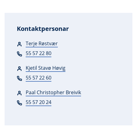
Kontaktpersonar
Terje Røstvær
55 57 22 80
Kjetil Stavø Høvig
55 57 22 60
Paal Christopher Breivik
55 57 20 24