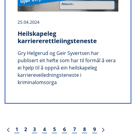
25.04.2024
Heilskapeleg
karriererettleiingsteneste
Gry Helgerud og Geir Syvertsen har
publisert eit hefte som har til formål å vera
ei hjelp til å oppnå ein heilskapeleg
karriereveiledningsteneste i
kriminalomsorga
Førre
Neste
1
2
3
4
5
6
7
8
9