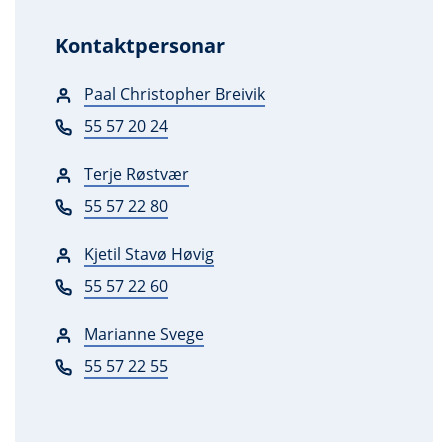
Kontaktpersonar
Paal Christopher Breivik
55 57 20 24
Terje Røstvær
55 57 22 80
Kjetil Stavø Høvig
55 57 22 60
Marianne Svege
55 57 22 55